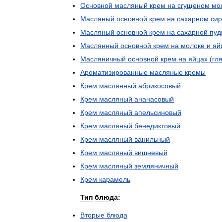
Основной
масляный
крем
на
сгущеном
мо
Масляный
основной
крем
на
сахарном
си
Масляный
основной
крем
на
сахарной
пуд
Маслянный
основной
крем
на
молоке
и
яй
Масляничный
основной
крем
на
яйцах
(
гл
Ароматизированные
масляные
кремы
Крем
маслянный
абрикосовый
Крем
масляный
ананасовый
Крем
масляный
апельсиновый
Крем
масляный
бенедиктовый
Крем
масляный
ванильный
Крем
масляный
вишневый
Крем
масляный
земляничный
Крем
карамель
Тип
блюда:
Вторые
блюда