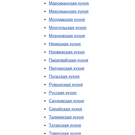
Марокканская
кухня
Мексиканская
кухня
Молдавская
кухня
Монгольская
кухня
Мордовская
кухня
Немецкая
кухня
Норвежская
кухня
Парагвайская
кухня
Перуанская
кухня
Польская
кухня
Румынская
кухня
Русская
кухня
Саудовская
кухня
Сирийская
кухня
Таджикская
кухня
Татарская
кухня
Тувинская
кухня