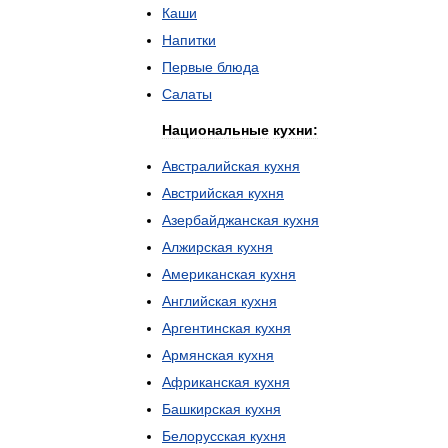
Каши
Напитки
Первые
блюда
Салаты
Национальные
кухни:
Австралийская
кухня
Австрийская
кухня
Азербайджанская
кухня
Алжирская
кухня
Американская
кухня
Английская
кухня
Аргентинская
кухня
Армянская
кухня
Африканская
кухня
Башкирская
кухня
Белорусская
кухня