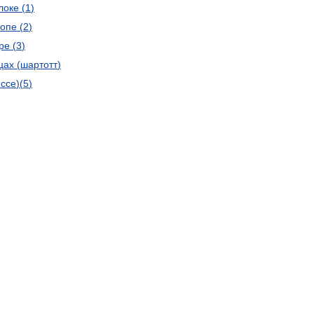
локе
(
1
)
ропе
(
2
)
ре
(
3
)
цах
(
шартотт
)
яссе
)(
5
)