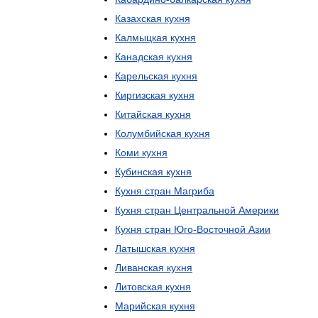
Казахская
кухня
Калмыцкая
кухня
Канадская
кухня
Карельская
кухня
Киргизская
кухня
Китайская
кухня
Колумбийская
кухня
Коми
кухня
Кубинская
кухня
Кухня
стран
Магриба
Кухня
стран
Центральной
Америки
Кухня
стран
Юго
-
Восточной
Азии
Латышская
кухня
Ливанская
кухня
Литовская
кухня
Марийская
кухня