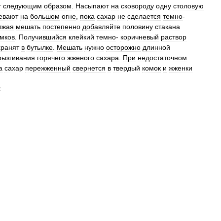
т
следующим
образом
.
Насыпают
на
сковороду
одну
столовую
евают
на
большом
огне
,
пока
сахар
не
сделается
темно
-
лжая
мешать
постепенно
добавляйте
половину
стакана
мков
.
Получившийся
клейкий
темно
-
коричневый
раствор
хранят
в
бутылке
.
Мешать
нужно
осторожно
длинной
рызгивания
горячего
жженого
сахара
.
При
недостаточном
а
сахар
пережженный
свернется
в
твердый
комок
и
жженки
: