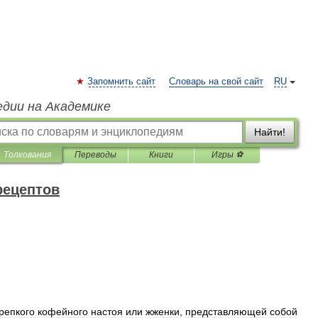
Запомнить сайт
Словарь на свой сайт
RU
едии на Академике
Найти!
Толкования
Переводы
Книги
Игры ⚽
рецептов
репкого
кофейного
настоя
или
жженки
,
представляющей
собой