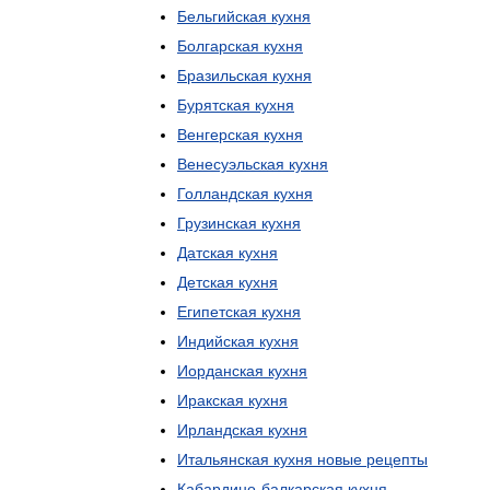
Бельгийская
кухня
Болгарская
кухня
Бразильская
кухня
Бурятская
кухня
Венгерская
кухня
Венесуэльская
кухня
Голландская
кухня
Грузинская
кухня
Датская
кухня
Детская
кухня
Египетская
кухня
Индийская
кухня
Иорданская
кухня
Иракская
кухня
Ирландская
кухня
Итальянская
кухня
новые
рецепты
Кабардино
-
балкарская
кухня