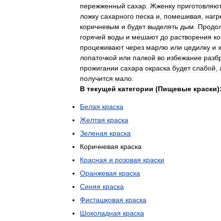
пережженный
сахар
.
Жженку
приготовляю
ложку
сахарного
песка
и
,
помешивая
,
нагр
коричневым
и
будет
выделять
дым
.
Продо
горячей
воды
и
мешают
до
растворения
ко
процеживают
через
марлю
или
цедилку
и
лопаточкой
или
палкой
во
избежание
разб
прожигании
сахара
окраска
будет
слабой
,
получится
мало
.
В
текущей
категории
(
Пищевые
краски
)
Белая
краска
Желтая
краска
Зеленая
краска
Коричневая
краска
Красная
и
розовая
краски
Оранжевая
краска
Синяя
краска
Фисташковая
краска
Шоколадная
краска