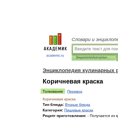
Словари и энциклоп
academic.ru
Энциклопедия кулинарных рецептов
Энциклопедия кулинарных 
Коричневая краска
Толкование
Перевод
Коричневая
краска
Тип
блюда:
Вторые
блюда
Категория:
Пищевые
краски
Рецепт
приготовления:
-
Получается
из
к